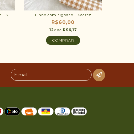
a - 3
Linho com algodão - Xadrez
R$60,00
12
x de
R$6,17