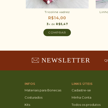
Tricoline xadrez
Linh
R$14,00
3
x de
R$5,47
NEWSLETTER
Q
INFOS
LINKS ÚTEIS
Materiais para Bonecas
Cadastre-se
Costurados
Minha Conta
Kits
Todos os produtos