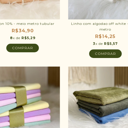
on 10% - meio metro tubular
Linho com algodao off white 
metro
R$34,90
R$14,25
8
x de
R$5,29
3
x de
R$5,57
COMPRAR