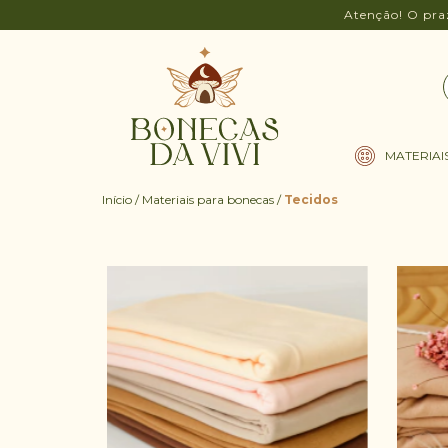
Atenção! O pra
MATERIAI
Início
/
Materiais para bonecas
/
Tecidos