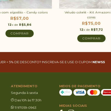
o com algodão - Candy colors
Veludo cotelê - Kit Amazoni
cores
R$57,00
R$75,00
12
x de
R$5,86
12
x de
R$7,72
UER + 5% DE DESCONTO? INSCREVA-SE E USE O CUPOM
NEWS5
ATENDIMENTO
MEIOS DE PAGEMENTO
Segunda à sexta
Das 10h às 17:30h
MIDIAS SOCIAIS
11 97059-0963