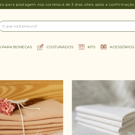
zo para postagem nos correios é de 3 dias úteis após a confirmaçã
S PARA BONECAS
COSTURADOS
KITS
ACESSÓRIOS