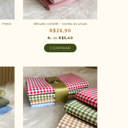
- meio
Veludo cotelê - cores avulsas
R$26,90
6
x de
R$5,40
COMPRAR